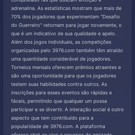
adrenalina. As estatísticas mostram que mais de
70% dos jogadores que experimentam "Desafio
do Guerreiro" retornam para jogar novamente, o
que é um indicativo de sua qualidade e apelo.
Além dos jogos individuais, as competições
organizadas pelo 3976.com também têm atraído
uma quantidade considerável de jogadores.
Torneios mensais oferecem prêmios atraentes e
são uma oportunidade para que os jogadores
testem suas habilidades contra outros. As
inscrições para esses eventos são rápidas e
fáceis, permitindo que qualquer um possa
participar e se divertir. A interação social é outro
aspecto que tem contribuído para a
popularidade de 3976.com. A plataforma
oferece chat ao vivo e recursos de amizade,