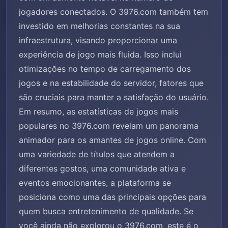
jogadores conectados. O 3976.com também tem
investido em melhorias constantes na sua
infraestrutura, visando proporcionar uma
experiência de jogo mais fluida. Isso inclui
otimizações no tempo de carregamento dos
jogos e na estabilidade do servidor, fatores que
são cruciais para manter a satisfação do usuário.
Em resumo, as estatísticas de jogos mais
populares no 3976.com revelam um panorama
animador para os amantes de jogos online. Com
uma variedade de títulos que atendem a
diferentes gostos, uma comunidade ativa e
eventos emocionantes, a plataforma se
posiciona como uma das principais opções para
quem busca entretenimento de qualidade. Se
você ainda não explorou o 3976.com, este é o