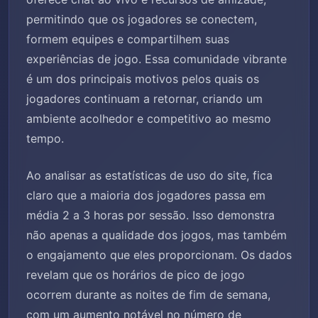
permitindo que os jogadores se conectem,
formem equipes e compartilhem suas
experiências de jogo. Essa comunidade vibrante
é um dos principais motivos pelos quais os
jogadores continuam a retornar, criando um
ambiente acolhedor e competitivo ao mesmo
tempo.
Ao analisar as estatísticas de uso do site, fica
claro que a maioria dos jogadores passa em
média 2 a 3 horas por sessão. Isso demonstra
não apenas a qualidade dos jogos, mas também
o engajamento que eles proporcionam. Os dados
revelam que os horários de pico de jogo
ocorrem durante as noites de fim de semana,
com um aumento notável no número de