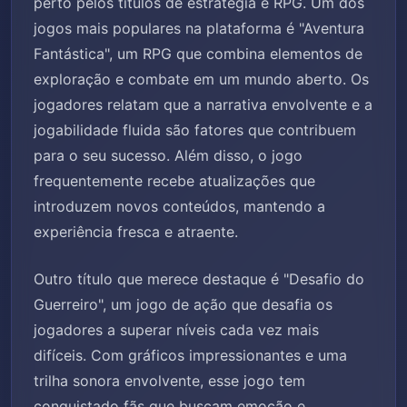
perto pelos títulos de estratégia e RPG. Um dos
jogos mais populares na plataforma é "Aventura
Fantástica", um RPG que combina elementos de
exploração e combate em um mundo aberto. Os
jogadores relatam que a narrativa envolvente e a
jogabilidade fluida são fatores que contribuem
para o seu sucesso. Além disso, o jogo
frequentemente recebe atualizações que
introduzem novos conteúdos, mantendo a
experiência fresca e atraente.
Outro título que merece destaque é "Desafio do
Guerreiro", um jogo de ação que desafia os
jogadores a superar níveis cada vez mais
difíceis. Com gráficos impressionantes e uma
trilha sonora envolvente, esse jogo tem
conquistado fãs que buscam emoção e