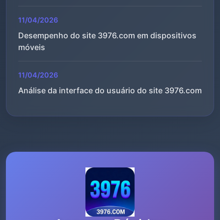
11/04/2026
Desempenho do site 3976.com em dispositivos
móveis
11/04/2026
Análise da interface do usuário do site 3976.com